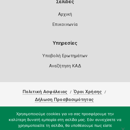
Σελίδες
Αρχική
Επικοινωνία
Υπηρεσίες
Υποβολή Ερωτημάτων
Αναζήτηση ΚΑΔ
Πολιτική Ασφάλειας
Όροι Χρήσης
Δήλωση Προσβασιμότητας
Copyright 2026
Knowledge A.E.
Χρησιμοποιούμε cookies για να σας προσφέρουμε την
καλύτερη δυνατή εμπειρία στη σελίδα μας. Εάν συνεχίσετε να
χρησιμοποιείτε τη σελίδα, θα υποθέσουμε πως είστε