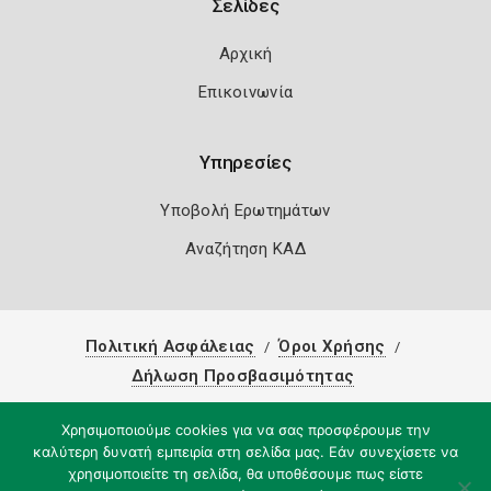
Σελίδες
Αρχική
Επικοινωνία
Υπηρεσίες
Υποβολή Ερωτημάτων
Αναζήτηση ΚΑΔ
Πολιτική Ασφάλειας
Όροι Χρήσης
Δήλωση Προσβασιμότητας
Copyright 2026
Knowledge A.E.
Χρησιμοποιούμε cookies για να σας προσφέρουμε την
καλύτερη δυνατή εμπειρία στη σελίδα μας. Εάν συνεχίσετε να
χρησιμοποιείτε τη σελίδα, θα υποθέσουμε πως είστε