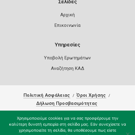
Σελίδες
Αρχική
Επικοινωνία
Υπηρεσίες
Υποβολή Ερωτημάτων
Αναζήτηση ΚΑΔ
Πολιτική Ασφάλειας
Όροι Χρήσης
Δήλωση Προσβασιμότητας
Copyright 2026
Knowledge A.E.
Χρησιμοποιούμε cookies για να σας προσφέρουμε την
καλύτερη δυνατή εμπειρία στη σελίδα μας. Εάν συνεχίσετε να
χρησιμοποιείτε τη σελίδα, θα υποθέσουμε πως είστε