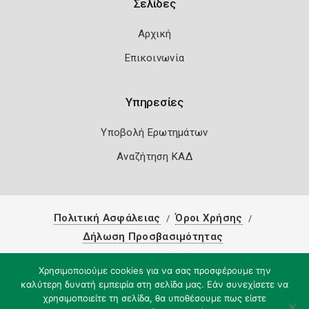
Σελίδες
Αρχική
Επικοινωνία
Υπηρεσίες
Υποβολή Ερωτημάτων
Αναζήτηση ΚΑΔ
Πολιτική Ασφάλειας
Όροι Χρήσης
Δήλωση Προσβασιμότητας
Copyright 2026
Knowledge A.E.
Χρησιμοποιούμε cookies για να σας προσφέρουμε την
καλύτερη δυνατή εμπειρία στη σελίδα μας. Εάν συνεχίσετε να
χρησιμοποιείτε τη σελίδα, θα υποθέσουμε πως είστε