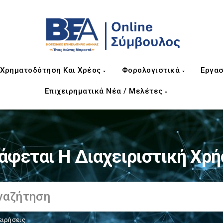
Χρηματοδότηση Και Χρέος
Φορολογιστικά
Εργασ
Επιχειρηματικά Νέα / Μελέτες
άφεται Η Διαχειριστική Χρή
ειρήσεις