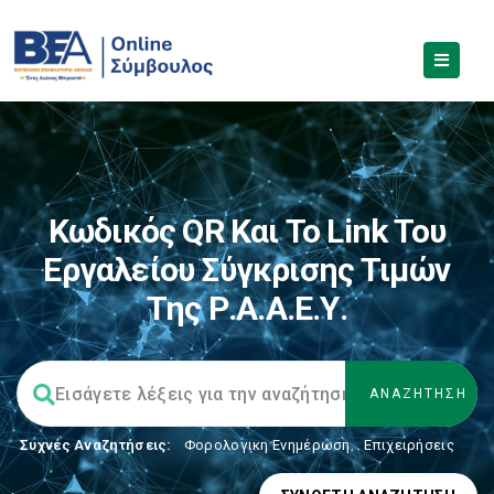
Κωδικός QR Και Το Link Του
Εργαλείου Σύγκρισης Τιμών
Της Ρ.Α.Α.Ε.Υ.
Συχνές Αναζητήσεις:
Φορολογικη Ενημέρωση
,
Επιχειρήσεις