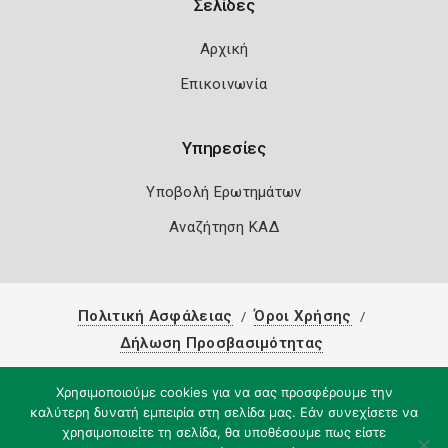
Σελίδες
Αρχική
Επικοινωνία
Υπηρεσίες
Υποβολή Ερωτημάτων
Αναζήτηση ΚΑΔ
Πολιτική Ασφάλειας
Όροι Χρήσης
Δήλωση Προσβασιμότητας
Copyright 2026
Knowledge A.E.
Χρησιμοποιούμε cookies για να σας προσφέρουμε την
καλύτερη δυνατή εμπειρία στη σελίδα μας. Εάν συνεχίσετε να
χρησιμοποιείτε τη σελίδα, θα υποθέσουμε πως είστε