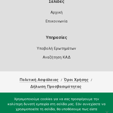
Σελίδες
Αρχική
Επικοινωνία
Υπηρεσίες
Υποβολή Ερωτημάτων
Αναζήτηση ΚΑΔ
Πολιτική Ασφάλειας
Όροι Χρήσης
Δήλωση Προσβασιμότητας
Copyright 2026
Knowledge A.E.
Χρησιμοποιούμε cookies για να σας προσφέρουμε την
καλύτερη δυνατή εμπειρία στη σελίδα μας. Εάν συνεχίσετε να
χρησιμοποιείτε τη σελίδα, θα υποθέσουμε πως είστε