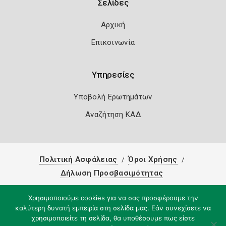
Σελίδες
Αρχική
Επικοινωνία
Υπηρεσίες
Υποβολή Ερωτημάτων
Αναζήτηση ΚΑΔ
Πολιτική Ασφάλειας
Όροι Χρήσης
Δήλωση Προσβασιμότητας
Copyright 2026
Knowledge A.E.
Χρησιμοποιούμε cookies για να σας προσφέρουμε την
καλύτερη δυνατή εμπειρία στη σελίδα μας. Εάν συνεχίσετε να
χρησιμοποιείτε τη σελίδα, θα υποθέσουμε πως είστε