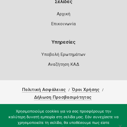
Σελίδες
Αρχική
Επικοινωνία
Υπηρεσίες
Υποβολή Ερωτημάτων
Αναζήτηση ΚΑΔ
Πολιτική Ασφάλειας
Όροι Χρήσης
Δήλωση Προσβασιμότητας
Copyright 2026
Knowledge A.E.
Χρησιμοποιούμε cookies για να σας προσφέρουμε την
καλύτερη δυνατή εμπειρία στη σελίδα μας. Εάν συνεχίσετε να
χρησιμοποιείτε τη σελίδα, θα υποθέσουμε πως είστε