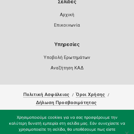
Σελίδες
Αρχική
Επικοινωνία
Υπηρεσίες
Υποβολή Ερωτημάτων
Αναζήτηση ΚΑΔ
Πολιτική Ασφάλειας
Όροι Χρήσης
Δήλωση Προσβασιμότητας
Copyright 2026
Knowledge A.E.
Χρησιμοποιούμε cookies για να σας προσφέρουμε την
καλύτερη δυνατή εμπειρία στη σελίδα μας. Εάν συνεχίσετε να
χρησιμοποιείτε τη σελίδα, θα υποθέσουμε πως είστε