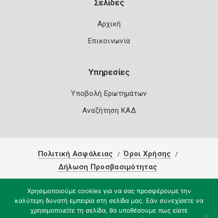
Σελίδες
Αρχική
Επικοινωνία
Υπηρεσίες
Υποβολή Ερωτημάτων
Αναζήτηση ΚΑΔ
Πολιτική Ασφάλειας
Όροι Χρήσης
Δήλωση Προσβασιμότητας
Copyright 2026
Knowledge A.E.
Χρησιμοποιούμε cookies για να σας προσφέρουμε την
καλύτερη δυνατή εμπειρία στη σελίδα μας. Εάν συνεχίσετε να
χρησιμοποιείτε τη σελίδα, θα υποθέσουμε πως είστε