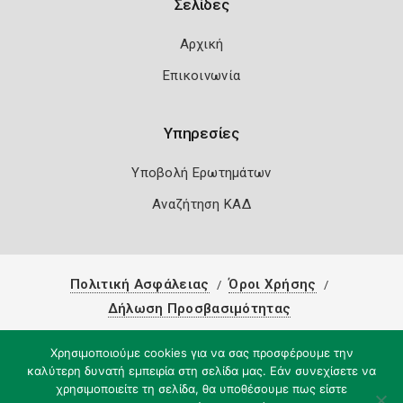
Σελίδες
Αρχική
Επικοινωνία
Υπηρεσίες
Υποβολή Ερωτημάτων
Αναζήτηση ΚΑΔ
Πολιτική Ασφάλειας
Όροι Χρήσης
Δήλωση Προσβασιμότητας
Copyright 2026
Knowledge A.E.
Χρησιμοποιούμε cookies για να σας προσφέρουμε την
καλύτερη δυνατή εμπειρία στη σελίδα μας. Εάν συνεχίσετε να
χρησιμοποιείτε τη σελίδα, θα υποθέσουμε πως είστε