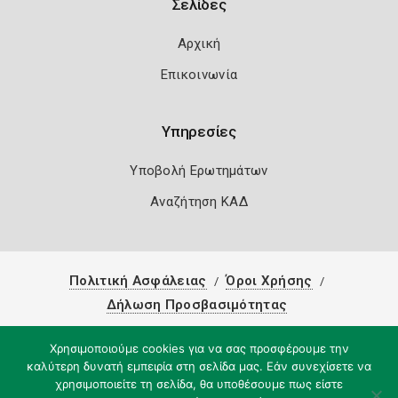
Σελίδες
Αρχική
Επικοινωνία
Υπηρεσίες
Υποβολή Ερωτημάτων
Αναζήτηση ΚΑΔ
Πολιτική Ασφάλειας
Όροι Χρήσης
Δήλωση Προσβασιμότητας
Copyright 2026
Knowledge A.E.
Χρησιμοποιούμε cookies για να σας προσφέρουμε την
καλύτερη δυνατή εμπειρία στη σελίδα μας. Εάν συνεχίσετε να
χρησιμοποιείτε τη σελίδα, θα υποθέσουμε πως είστε