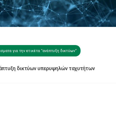
σματα για την ετικέτα "ανάπτυξη δικτύων"
ανάπτυξη δικτύων υπερυψηλών ταχυτήτων