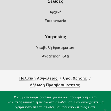
Σελίδες
Αρχική
Επικοινωνία
Υπηρεσίες
Υποβολή Ερωτημάτων
Αναζήτηση ΚΑΔ
Πολιτική Ασφάλειας
Όροι Χρήσης
Δήλωση Προσβασιμότητας
Copyright 2026
Knowledge A.E.
Χρησιμοποιούμε cookies για να σας προσφέρουμε την
καλύτερη δυνατή εμπειρία στη σελίδα μας. Εάν συνεχίσετε να
χρησιμοποιείτε τη σελίδα, θα υποθέσουμε πως είστε