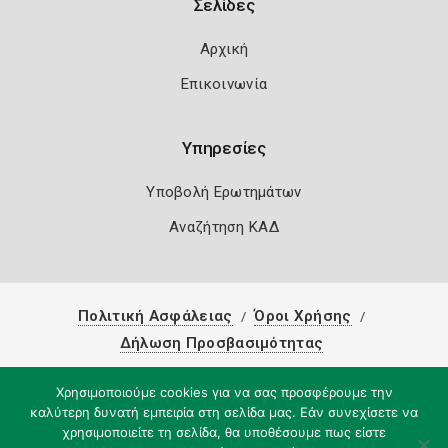
Σελίδες
Αρχική
Επικοινωνία
Υπηρεσίες
Υποβολή Ερωτημάτων
Αναζήτηση ΚΑΔ
Πολιτική Ασφάλειας
Όροι Χρήσης
Δήλωση Προσβασιμότητας
Copyright 2026
Knowledge A.E.
Χρησιμοποιούμε cookies για να σας προσφέρουμε την
καλύτερη δυνατή εμπειρία στη σελίδα μας. Εάν συνεχίσετε να
χρησιμοποιείτε τη σελίδα, θα υποθέσουμε πως είστε