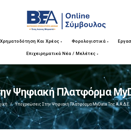
Χρηματοδότηση Και Χρέος
Φορολογιστικά
Εργασ
Επιχειρηματικά Νέα / Μελέτες
ην Ψηφιακή Πλατφόρμα MyDa
χική
/
Υποχρεώσεις Στην Ψηφιακή Πλατφόρμα MyData Της Α.Α.Δ.Ε.