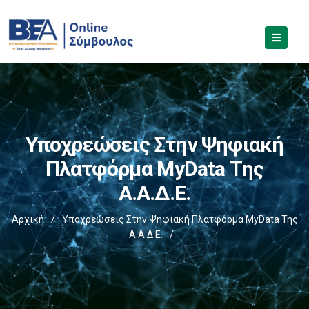
Υποχρεώσεις Στην Ψηφιακή
Πλατφόρμα MyData Της
Α.Α.Δ.Ε.
Αρχική
/
Υποχρεώσεις Στην Ψηφιακή Πλατφόρμα MyData Της
Α.Α.Δ.Ε.
/