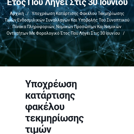
Έτος Που Λήγει Στις 30 Ιουνίου
Αρχική
/
Υποχρέωση Κατάρτισης Φακέλου Τεκμηρίωσης
Τιμών Ενδοομιλικών Συναλλαγών Και Υποβολής Του Συνοπτικού
Πίνακα Πληροφοριών, Νομικών Προσώπων Και Νομικών
Οντοτήτων Με Φορολογικό Έτος Που Λήγει Στις 30 Ιουνίου
/
Υποχρέωση
κατάρτισης
φακέλου
τεκμηρίωσης
τιμών