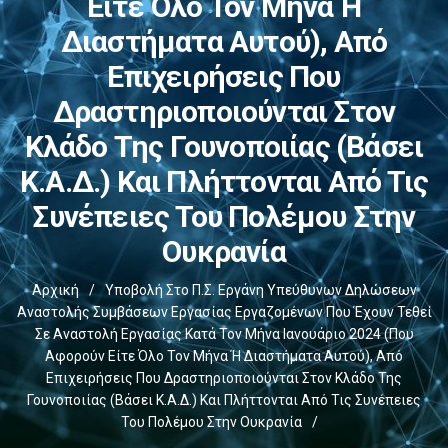
Είτε Όλο Τον Μήνα Ή
Διαστήματα Αυτού), Από
Επιχειρήσεις Που
Δραστηριοποιούνται Στον
Κλάδο Της Γουνοποιίας (βάσει
Κ.Α.Δ.) Και Πλήττονται Από Τις
Συνέπειες Του Πολέμου Στην
Ουκρανία
Αρχική
/
Υποβολή Στο Π.Σ. Εργάνη Υπεύθυνων Δηλώσεων
Αναστολής Συμβάσεων Εργασίας Εργαζομένων Που Έχουν Τεθεί
Σε Αναστολή Εργασίας Κατά Τον Μήνα Ιανουάριο 2024 (που
Αφορούν Είτε Όλο Τον Μήνα Ή Διαστήματα Αυτού), Από
Επιχειρήσεις Που Δραστηριοποιούνται Στον Κλάδο Της
Γουνοποιίας (βάσει Κ.Α.Δ.) Και Πλήττονται Από Τις Συνέπειες
Του Πολέμου Στην Ουκρανία
/