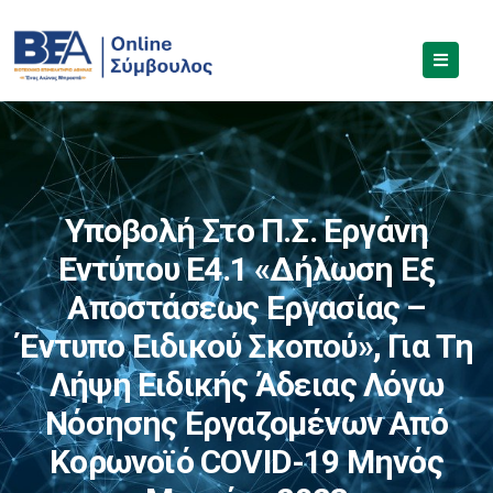
Υποβολή Στο Π.Σ. Εργάνη
Εντύπου Ε4.1 «Δήλωση Εξ
Αποστάσεως Εργασίας –
Έντυπο Ειδικού Σκοπού», Για Τη
Λήψη Ειδικής Άδειας Λόγω
Νόσησης Εργαζομένων Από
Κορωνοϊό COVID-19 Μηνός