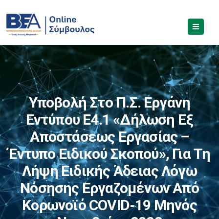
Υποβολή Στο Π.Σ. Εργάνη
Εντύπου Ε4.1 «Δήλωση Εξ
Αποστάσεως Εργασίας –
Έντυπο Ειδικού Σκοπού», Για Τη
Λήψη Ειδικής Άδειας Λόγω
Νόσησης Εργαζομένων Από
Κορωνοϊό COVID-19 Μηνός