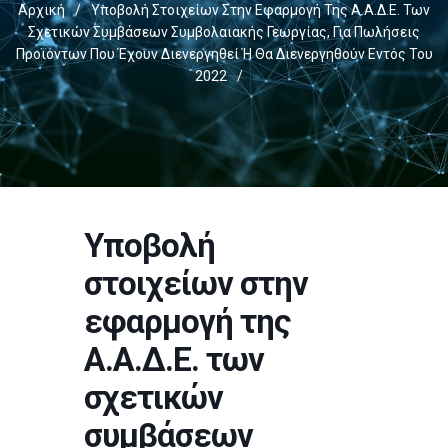
Αρχική
/
Υποβολή Στοιχείων Στην Εφαρμογή Της Α.Α.Δ.Ε. Των
Σχετικών Συμβάσεων Συμβολαιακής Γεωργίας, Για Πωλήσεις
Προϊόντων Που Έχουν Διενεργηθεί Ή Θα Διενεργηθούν Εντός Του
2022
/
Υποβολή
στοιχείων στην
εφαρμογή της
Α.Α.Δ.Ε. των
σχετικών
συμβάσεων