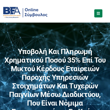
Υποβολή Και Πληρωμή
Χρηματικού Ποσού 35% Επί Του
Μικτού Κέρδους Εταιρειών
Παροχής Υπηρεσιών
Στοιχημάτων Και Τυχερών
Παιγνίων Μέσω Διαδικτύου,
Που Είναι Νόμιμα