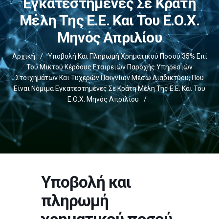
Εγκατεστημένες Σε Κράτη
Μέλη Της Ε.Ε. Και Του Ε.Ο.Χ.
Μηνός Απριλίου
Αρχική
/
Υποβολή Και Πληρωμή Χρηματικού Ποσού 35% Επί
Του Μικτού Κέρδους Εταιρειών Παροχής Υπηρεσιών
Στοιχημάτων Και Τυχερών Παιγνίων Μέσω Διαδικτύου, Που
Είναι Νόμιμα Εγκατεστημένες Σε Κράτη Μέλη Της Ε.Ε. Και Του
Ε.Ο.Χ. Μηνός Απριλίου
/
Υποβολή και
πληρωμή