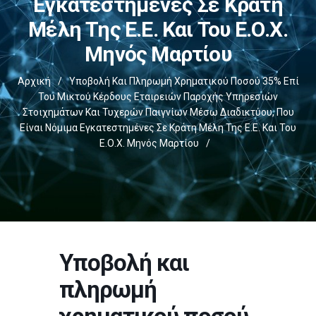
Εγκατεστημένες Σε Κράτη
Μέλη Της Ε.Ε. Και Του Ε.Ο.Χ.
Μηνός Μαρτίου
Αρχική
/
Υποβολή Και Πληρωμή Χρηματικού Ποσού 35% Επί
Του Μικτού Κέρδους Εταιρειών Παροχής Υπηρεσιών
Στοιχημάτων Και Τυχερών Παιγνίων Μέσω Διαδικτύου, Που
Είναι Νόμιμα Εγκατεστημένες Σε Κράτη Μέλη Της Ε.Ε. Και Του
Ε.Ο.Χ. Μηνός Μαρτίου
/
Υποβολή και
πληρωμή