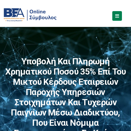
Υποβολή Και Πληρωμή
Χρηματικού Ποσού 35% Επί Του
Μικτού Κέρδους Εταιρειών
Παροχής Υπηρεσιών
Στοιχημάτων Και Τυχερών
Παιγνίων Μέσω Διαδικτύου,
Που Είναι Νόμιμα