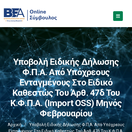
Υποβολή Ειδικής Δήλωσης
Φ.Π.Α. Από Υπόχρεους
Ενταγμένους Στο Ειδικό
Καθεστώς Του Άρθ. 47δ Του
Κ.Φ.Π.Α. (Import OSS) Μηνός
Φεβρουαρίου
Αρχική
/
Υποβολή Ειδικής Δήλωσης Φ.Π.Α. Από Υπόχρεους
Ενταγμένους Στο Ειδικό Καθεστώς Του Άρθ. 47δ Του Κ.Φ.Π.Α.