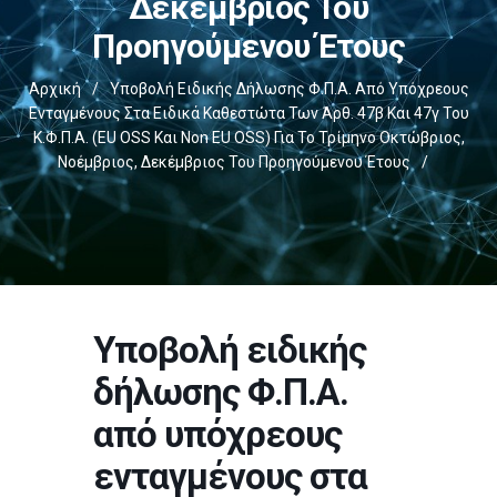
Δεκέμβριος Του
Προηγούμενου Έτους
Αρχική
/
Υποβολή Ειδικής Δήλωσης Φ.Π.Α. Από Υπόχρεους
Ενταγμένους Στα Ειδικά Καθεστώτα Των Άρθ. 47β Και 47γ Του
Κ.Φ.Π.Α. (EU OSS Και Non EU OSS) Για Το Τρίμηνο Οκτώβριος,
Νοέμβριος, Δεκέμβριος Του Προηγούμενου Έτους
/
Υποβολή ειδικής
δήλωσης Φ.Π.Α.
από υπόχρεους
ενταγμένους στα