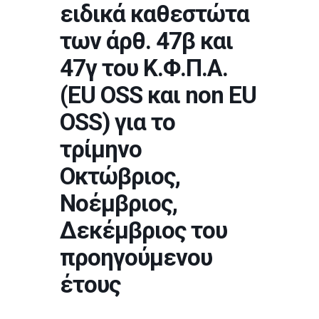
ειδικά καθεστώτα
των άρθ. 47β και
47γ του Κ.Φ.Π.Α.
(EU OSS και non EU
OSS) για το
τρίμηνο
Οκτώβριος,
Νοέμβριος,
Δεκέμβριος του
προηγούμενου
έτους