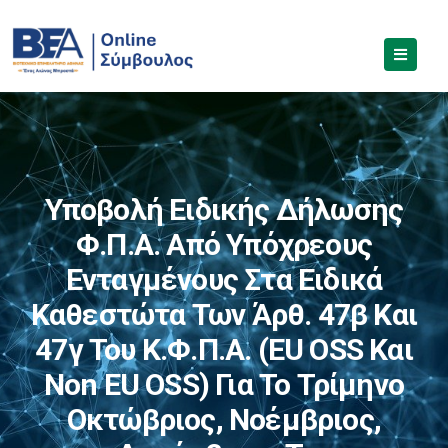
Υποβολή Ειδικής Δήλωσης
Φ.Π.Α. Από Υπόχρεους
Ενταγμένους Στα Ειδικά
Καθεστώτα Των Άρθ. 47β Και
47γ Του Κ.Φ.Π.Α. (EU OSS Και
Non EU OSS) Για Το Τρίμηνο
Οκτώβριος, Νοέμβριος,