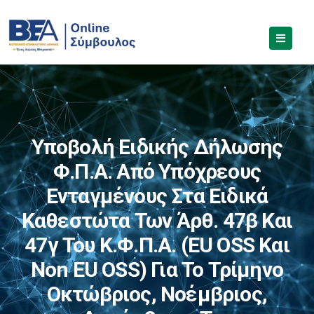
Υποβολή Ειδικής Δήλωσης
Φ.Π.Α. Από Υπόχρεους
Ενταγμένους Στα Ειδικά
Καθεστώτα Των Άρθ. 47β Και
47γ Του Κ.Φ.Π.Α. (EU OSS Και
Non EU OSS) Για Το Τρίμηνο
Οκτώβριος, Νοέμβριος,