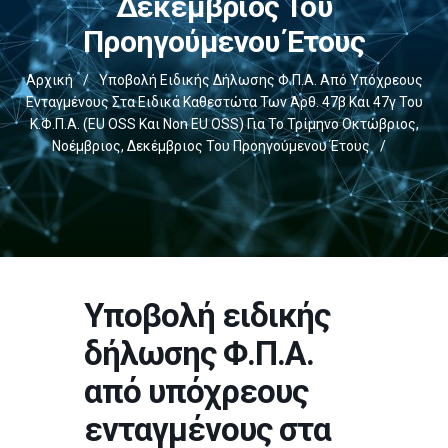
Δεκέμβριος Του
Προηγούμενου Έτους
Αρχική
/
Υποβολή Ειδικής Δήλωσης Φ.Π.Α. Από Υπόχρεους
Ενταγμένους Στα Ειδικά Καθεστώτα Των Άρθ. 47β Και 47γ Του
Κ.Φ.Π.Α. (EU OSS Και Non EU OSS) Για Το Τρίμηνο Οκτώβριος,
Νοέμβριος, Δεκέμβριος Του Προηγούμενου Έτους
/
Υποβολή ειδικής
δήλωσης Φ.Π.Α.
από υπόχρεους
ενταγμένους στα