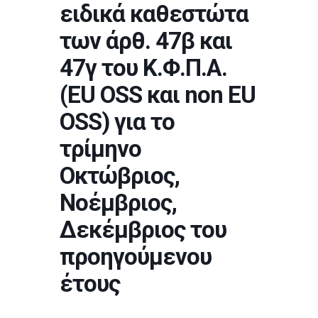
ειδικά καθεστώτα
των άρθ. 47β και
47γ του Κ.Φ.Π.Α.
(EU OSS και non EU
OSS) για το
τρίμηνο
Οκτώβριος,
Νοέμβριος,
Δεκέμβριος του
προηγούμενου
έτους