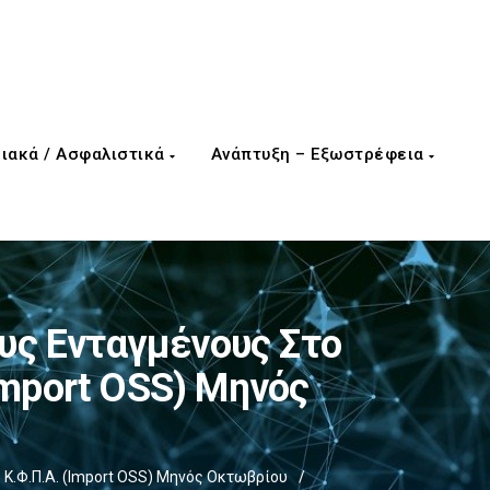
ιακά / Ασφαλιστικά
Ανάπτυξη – Εξωστρέφεια
υς Ενταγμένους Στο
Import OSS) Μηνός
 Κ.Φ.Π.Α. (Import OSS) Μηνός Οκτωβρίου
/