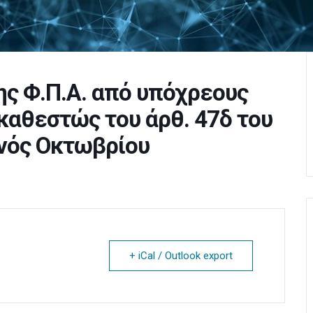
ς Φ.Π.Α. από υπόχρεους
καθεστώς του άρθ. 47δ του
ηνός Οκτωβρίου
+ iCal / Outlook export