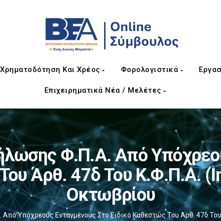
Χρηματοδότηση Και Χρέος
Φορολογιστικά
Εργασ
Επιχειρηματικά Νέα / Μελέτες
ήλωσης Φ.Π.Α. Από Υπόχρεο
Του Άρθ. 47δ Του Κ.Φ.Π.Α. (
Οκτωβρίου
 Από Υπόχρεους Ενταγμένους Στο Ειδικό Καθεστώς Του Άρθ. 47δ Του