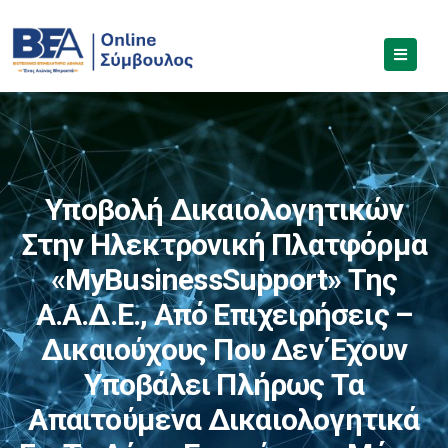
Υποβολή Δικαιολογητικών
Στην Ηλεκτρονική Πλατφόρμα
«myBusinessSupport» Της
Α.Α.Δ.Ε., Από Επιχειρήσεις –
Δικαιούχους Που Δεν Έχουν
Υποβάλει Πλήρως Τα
Απαιτούμενα Δικαιολογητικά