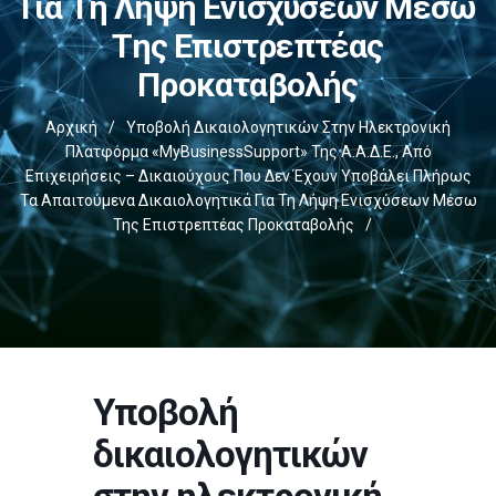
Για Τη Λήψη Ενισχύσεων Μέσω
Της Επιστρεπτέας
Προκαταβολής
Αρχική
/
Υποβολή Δικαιολογητικών Στην Ηλεκτρονική
Πλατφόρμα «myBusinessSupport» Της Α.Α.Δ.Ε., Από
Επιχειρήσεις – Δικαιούχους Που Δεν Έχουν Υποβάλει Πλήρως
Τα Απαιτούμενα Δικαιολογητικά Για Τη Λήψη Ενισχύσεων Μέσω
Της Επιστρεπτέας Προκαταβολής
/
Υποβολή
δικαιολογητικών