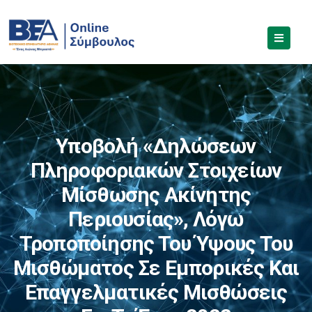
Υποβολή «Δηλώσεων
Πληροφοριακών Στοιχείων
Μίσθωσης Ακίνητης
Περιουσίας», Λόγω
Τροποποίησης Του Ύψους Του
Μισθώματος Σε Εμπορικές Και
Επαγγελματικές Μισθώσεις