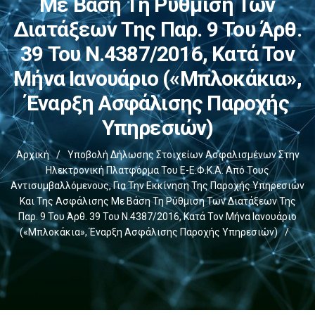
Με Βάση Τη Ρύθμιση Των
Διατάξεων Της Παρ. 9 Του Άρθ.
39 Του Ν.4387/2016, Κατά Τον
Μήνα Ιανουάριο («μπλοκάκια»,
Έναρξη Ασφάλισης Παροχής
Υπηρεσιών)
Αρχική
/
Υποβολή Δήλωσης Στοιχείων Ασφαλισμένων Στην
Ηλεκτρονική Πλατφόρμα Του E-Ε.Φ.Κ.Α. Από Τους
Αντισυμβαλλόμενους, Για Την Εκκίνηση Της Παροχής Υπηρεσιών
Και Της Ασφάλισης Με Βάση Τη Ρύθμιση Των Διατάξεων Της
Παρ. 9 Του Άρθ. 39 Του Ν.4387/2016, Κατά Τον Μήνα Ιανουάριο
(«μπλοκάκια», Έναρξη Ασφάλισης Παροχής Υπηρεσιών)
/