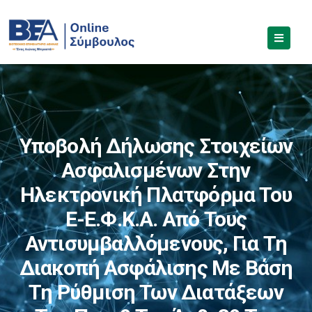
Υποβολή Δήλωσης Στοιχείων
Ασφαλισμένων Στην
Ηλεκτρονική Πλατφόρμα Του
E-Ε.Φ.Κ.Α. Από Τους
Αντισυμβαλλόμενους, Για Τη
Διακοπή Ασφάλισης Με Βάση
Τη Ρύθμιση Των Διατάξεων