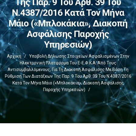
Της Παρ. 9 Του Άρθ. 39 Του
Ν.4387/2016 Κατά Τον Μήνα
Μάιο («μπλοκάκια», Διακοπή
Ασφάλισης Παροχής
Υπηρεσιών)
Αρχική
/
Υποβολή Δήλωσης Στοιχείων Ασφαλισμένων Στην
Ηλεκτρονική Πλατφόρμα Του E-Ε.Φ.Κ.Α. Από Τους
Αντισυμβαλλόμενους, Για Τη Διακοπή Ασφάλισης Με Βάση Τη
Ρύθμιση Των Διατάξεων Της Παρ. 9 Του Άρθ. 39 Του Ν.4387/2016
Κατά Τον Μήνα Μάιο («μπλοκάκια», Διακοπή Ασφάλισης
Παροχής Υπηρεσιών)
/