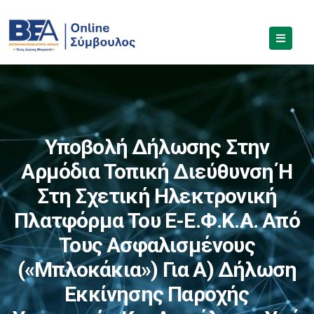
Υποβολή Δήλωσης Στην
Αρμόδια Τοπική Διεύθυνση Ή
Στη Σχετική Ηλεκτρονική
Πλατφόρμα Του E-Ε.Φ.Κ.Α. Από
Τους Ασφαλισμένους
(«μπλοκάκια») Για Α) Δήλωση
Εκκίνησης Παροχής