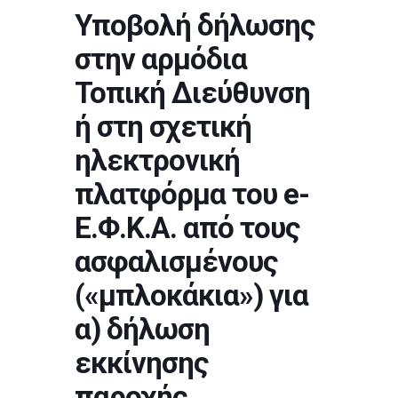
Υποβολή δήλωσης
στην αρμόδια
Τοπική Διεύθυνση
ή στη σχετική
ηλεκτρονική
πλατφόρμα του e-
Ε.Φ.Κ.Α. από τους
ασφαλισμένους
(«μπλοκάκια») για
α) δήλωση
εκκίνησης
παροχής