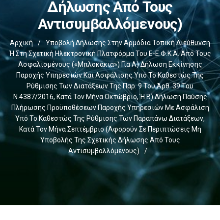
Δήλωσης Από Τους
Αντισυμβαλλόμενους)
Αρχική
/
Υποβολή Δήλωσης Στην Αρμόδια Τοπική Διεύθυνση
Ή Στη Σχετική Ηλεκτρονική Πλατφόρμα Του E-Ε.Φ.Κ.Α. Από Τους
Ασφαλισμένους («μπλοκάκια») Για Α) Δήλωση Εκκίνησης
Παροχής Υπηρεσιών Και Ασφάλισης Υπό Το Καθεστώς Της
Ρύθμισης Των Διατάξεων Της Παρ. 9 Του Άρθ. 39 Του
Ν.4387/2016, Κατά Τον Μήνα Οκτώβριο, Ή Β) Δήλωση Παύσης
Πλήρωσης Προϋποθέσεων Παροχής Υπηρεσιών Με Ασφάλιση
Υπό Το Καθεστώς Της Ρύθμισης Των Παραπάνω Διατάξεων,
Κατά Τον Μήνα Σεπτέμβριο (αφορούν Σε Περιπτώσεις Μη
Υποβολής Της Σχετικής Δήλωσης Από Τους
Αντισυμβαλλόμενους)
/