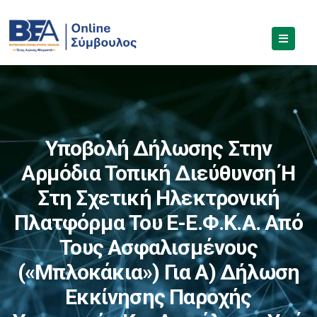
Υποβολή Δήλωσης Στην
Αρμόδια Τοπική Διεύθυνση Ή
Στη Σχετική Ηλεκτρονική
Πλατφόρμα Του E-Ε.Φ.Κ.Α. Από
Τους Ασφαλισμένους
(«μπλοκάκια») Για Α) Δήλωση
Εκκίνησης Παροχής