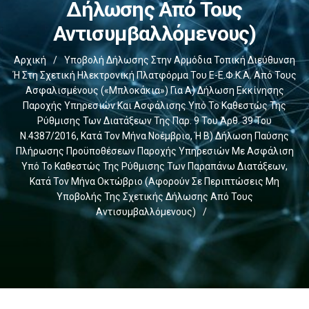
Δήλωσης Από Τους
Αντισυμβαλλόμενους)
Αρχική
/
Υποβολή Δήλωσης Στην Αρμόδια Τοπική Διεύθυνση
Ή Στη Σχετική Ηλεκτρονική Πλατφόρμα Του E-Ε.Φ.Κ.Α. Από Τους
Ασφαλισμένους («μπλοκάκια») Για Α) Δήλωση Εκκίνησης
Παροχής Υπηρεσιών Και Ασφάλισης Υπό Το Καθεστώς Της
Ρύθμισης Των Διατάξεων Της Παρ. 9 Του Άρθ. 39 Του
Ν.4387/2016, Κατά Τον Μήνα Νοέμβριο, Ή Β) Δήλωση Παύσης
Πλήρωσης Προϋποθέσεων Παροχής Υπηρεσιών Με Ασφάλιση
Υπό Το Καθεστώς Της Ρύθμισης Των Παραπάνω Διατάξεων,
Κατά Τον Μήνα Οκτώβριο (αφορούν Σε Περιπτώσεις Μη
Υποβολής Της Σχετικής Δήλωσης Από Τους
Αντισυμβαλλόμενους)
/