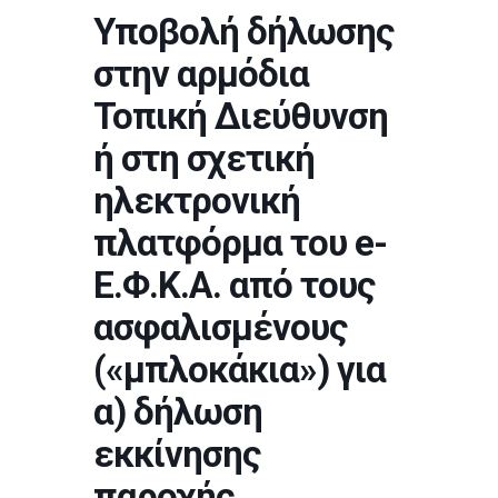
Υποβολή δήλωσης
στην αρμόδια
Τοπική Διεύθυνση
ή στη σχετική
ηλεκτρονική
πλατφόρμα του e-
Ε.Φ.Κ.Α. από τους
ασφαλισμένους
(«μπλοκάκια») για
α) δήλωση
εκκίνησης
παροχής