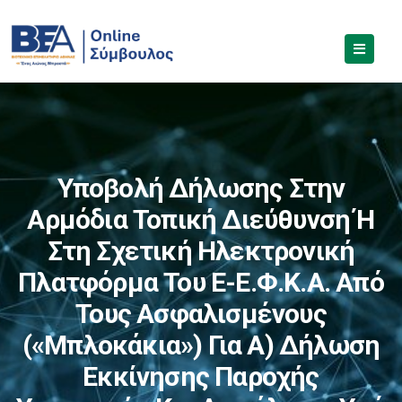
Υποβολή Δήλωσης Στην
Αρμόδια Τοπική Διεύθυνση Ή
Στη Σχετική Ηλεκτρονική
Πλατφόρμα Του E-Ε.Φ.Κ.Α. Από
Τους Ασφαλισμένους
(«μπλοκάκια») Για Α) Δήλωση
Εκκίνησης Παροχής