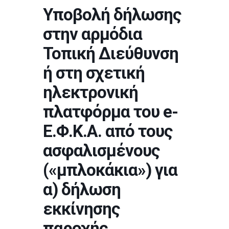
Υποβολή δήλωσης
στην αρμόδια
Τοπική Διεύθυνση
ή στη σχετική
ηλεκτρονική
πλατφόρμα του e-
Ε.Φ.Κ.Α. από τους
ασφαλισμένους
(«μπλοκάκια») για
α) δήλωση
εκκίνησης
παροχής