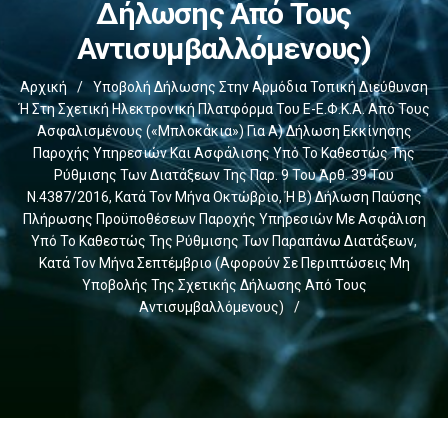
Δήλωσης Από Τους
Αντισυμβαλλόμενους)
Αρχική
/
Υποβολή Δήλωσης Στην Αρμόδια Τοπική Διεύθυνση
Ή Στη Σχετική Ηλεκτρονική Πλατφόρμα Του E-Ε.Φ.Κ.Α. Από Τους
Ασφαλισμένους («μπλοκάκια») Για Α) Δήλωση Εκκίνησης
Παροχής Υπηρεσιών Και Ασφάλισης Υπό Το Καθεστώς Της
Ρύθμισης Των Διατάξεων Της Παρ. 9 Του Άρθ. 39 Του
Ν.4387/2016, Κατά Τον Μήνα Οκτώβριο, Ή Β) Δήλωση Παύσης
Πλήρωσης Προϋποθέσεων Παροχής Υπηρεσιών Με Ασφάλιση
Υπό Το Καθεστώς Της Ρύθμισης Των Παραπάνω Διατάξεων,
Κατά Τον Μήνα Σεπτέμβριο (αφορούν Σε Περιπτώσεις Μη
Υποβολής Της Σχετικής Δήλωσης Από Τους
Αντισυμβαλλόμενους)
/