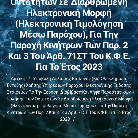
Οντοτήτων Σε Διαρθρωμένη
Ηλεκτρονική Μορφή
(ηλεκτρονική Τιμολόγηση
Μέσω Παρόχου), Για Την
Παροχή Κινήτρων Των Παρ. 2
Και 3 Του Άρθ. 71ΣΤ Του Κ.Φ.Ε.
Για Το Έτος 2023
Αρχική
/
Υποβολή Δήλωσης Επιλογής (και Ολοκλήρωση
Ένταξης) Χρήσης Υπηρεσιών Παρόχου Ηλεκτρονικής Έκδοσης
Στοιχείων Για Την Έκδοση, Διαβίβαση Και Λήψη Παραστατικών
Πώλησης Των Οντοτήτων Σε Διαρθρωμένη Ηλεκτρονική Μορφή
(ηλεκτρονική Τιμολόγηση Μέσω Παρόχου), Για Την Παροχή
Κινήτρων Των Παρ. 2 Και 3 Του Άρθ. 71ΣΤ Του Κ.Φ.Ε. Για Το Έτος
2023
/