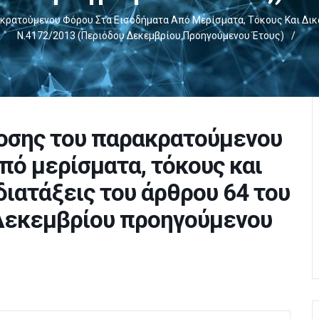
ατούμενου Φόρου Στα Εισοδήματα Από Μερίσματα, Τόκους Και Δικα
Ν.4172/2013 (περιόδου Δεκεμβρίου Προηγούμενου Έτους)
/
οσης του παρακρατούμενου
πό μερίσματα, τόκους και
διατάξεις του άρθρου 64 του
 Δεκεμβρίου προηγούμενου