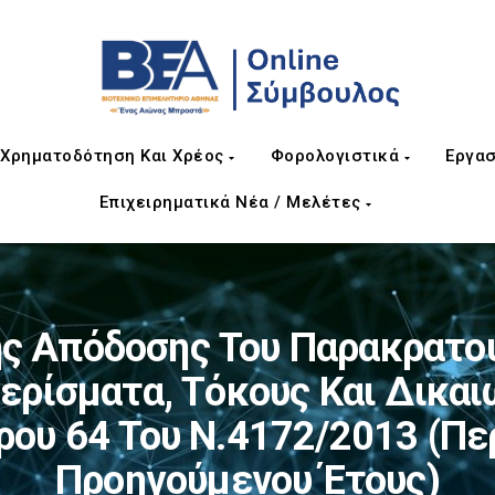
Χρηματοδότηση Και Χρέος
Φορολογιστικά
Εργασ
Επιχειρηματικά Νέα / Μελέτες
ς Απόδοσης Του Παρακρατού
ερίσματα, Τόκους Και Δικαι
ρου 64 Του Ν.4172/2013 (π
Προηγούμενου Έτους)