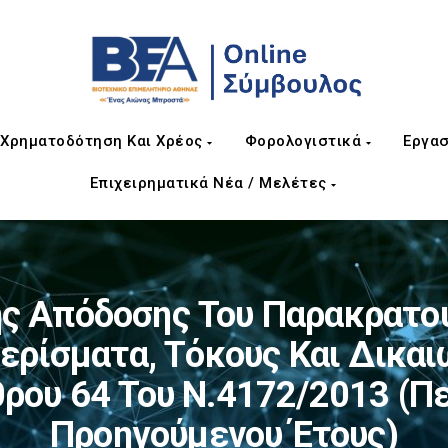
Χρηματοδότηση Και Χρέος
Φορολογιστικά
Εργασ
Επιχειρηματικά Νέα / Μελέτες
ς Απόδοσης Του Παρακρατού
ερίσματα, Τόκους Και Δικαι
θρου 64 Του Ν.4172/2013 (π
Προηγούμενου Έτους)