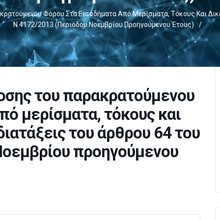
ατούμενου Φόρου Στα Εισοδήματα Από Μερίσματα, Τόκους Και Δικα
Ν.4172/2013 (περιόδου Νοεμβρίου Προηγούμενου Έτους)
/
οσης του παρακρατούμενου
πό μερίσματα, τόκους και
διατάξεις του άρθρου 64 του
 Νοεμβρίου προηγούμενου