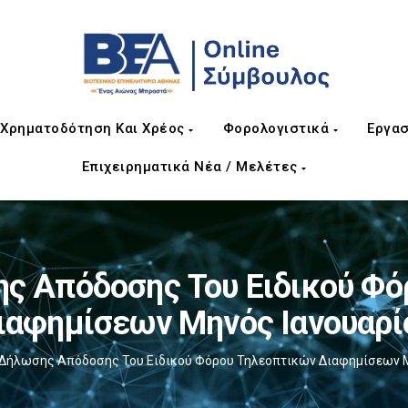
Χρηματοδότηση Και Χρέος
Φορολογιστικά
Εργασ
Επιχειρηματικά Νέα / Μελέτες
ς Απόδοσης Του Ειδικού Φό
ιαφημίσεων Μηνός Ιανουαρί
Δήλωσης Απόδοσης Του Ειδικού Φόρου Τηλεοπτικών Διαφημίσεων Μ