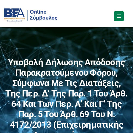
Υποβολή Δήλωσης Απόδοσης
Παρακρατούμενου Φόρου,
Σύμφωνα Με Τις Διατάξεις,
Της Περ. Δ’ Της Παρ. 1 Του Άρθ.
64 Και Των Περ. Α’ Και Γ’ Της
Παρ. 5 Του Άρθ. 69 Του Ν.
4172/2013 (επιχειρηματικής