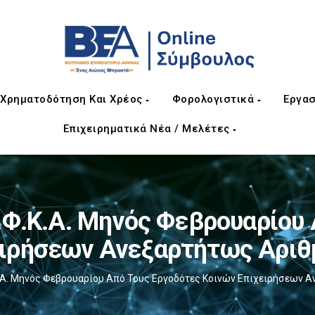
Χρηματοδότηση Και Χρέος
Φορολογιστικά
Εργασ
Επιχειρηματικά Νέα / Μελέτες
.Φ.Κ.Α. Μηνός Φεβρουαρίου
ειρήσεων Ανεξαρτήτως Αρι
.Κ.Α. Μηνός Φεβρουαρίου Από Τους Εργοδότες Κοινών Επιχειρήσεων