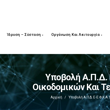
Ίδρυση – Σύσταση
Οργάνωση Και Λειτουργία
Υποβολή Α.Π.Δ. 
Οικοδομικών Και Τ
Αρχική
/
Υποβολή Α.Π.Δ. E-Ε.Φ.Κ.