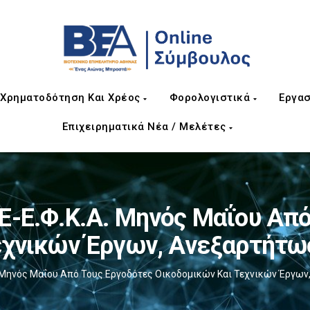
Χρηματοδότηση Και Χρέος
Φορολογιστικά
Εργασ
Επιχειρηματικά Νέα / Μελέτες
E-Ε.Φ.Κ.Α. Μηνός Μαΐου Απ
εχνικών Έργων, Ανεξαρτήτ
Α. Μηνός Μαΐου Από Τους Εργοδότες Οικοδομικών Και Τεχνικών Έργ