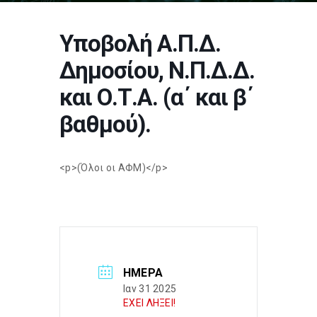
Υποβολή Α.Π.Δ.
Δημοσίου, Ν.Π.Δ.Δ.
και Ο.Τ.Α. (α΄ και β΄
βαθμού).
<p>(Όλοι οι ΑΦΜ)</p>
ΗΜΈΡΑ
Ιαν 31 2025
ΕΧΕΙ ΛΗΞΕΙ!