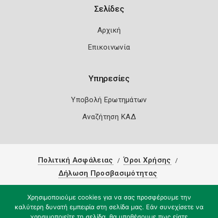
Σελίδες
Αρχική
Επικοινωνία
Υπηρεσίες
Υποβολή Ερωτημάτων
Αναζήτηση ΚΑΔ
Πολιτική Ασφάλειας
Όροι Χρήσης
Δήλωση Προσβασιμότητας
Copyright 2026
Knowledge A.E.
Χρησιμοποιούμε cookies για να σας προσφέρουμε την
καλύτερη δυνατή εμπειρία στη σελίδα μας. Εάν συνεχίσετε να
χρησιμοποιείτε τη σελίδα, θα υποθέσουμε πως είστε