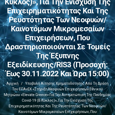
Κύκλος)», Για Την Ενίσχυση Της
Επιχειρηματικότητας Και Της
Ρευστότητας Των Νεοφυών/
Καινοτόμων Μικρομεσαίων
Επιχειρήσεων, Που
Δραστηριοποιούνται Σε Τομείς
Της Έξυπνης
Εξειδίκευσης/RIS3 (Προσοχή:
Έως 30.11.2022 Και Ώρα 15:00)
Αρχική
/
Υποβολή Αίτησης Χρηματοδότησης Από Τη Δράση
Του ΕΠΑνΕΚ «Στήριξη Νεοφυών Επιχειρήσεων Εθνικού
Μητρώου «Elevate Greece» Για Την Αντιμετώπιση Της Πανδημίας
Covid-19 (Β Κύκλος)», Για Την Ενίσχυση Της
Επιχειρηματικότητας Και Της Ρευστότητας Των Νεοφυών/
Καινοτόμων Μικρομεσαίων Επιχειρήσεων, Που