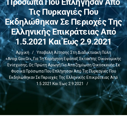
Πρόσωπα Που Επλήγησαν Από
Τις Πυρκαγιές Που
Εκδηλώθηκαν Σε Περιοχές Της
Ελληνικής Επικράτειας Από
1.5.2021 Και Έως 2.9.2021
Αρχική
/
Υποβολή Αίτησης Στη Διαδικτυακή Πύλη
«arogi.gov.gr», Για Τη Χορήγηση Εφάπαξ Έκτακτης Οικονομικής
Ενίσχυσης, Ως Πρώτη Αρωγή Για Αποζημίωση Οικοσκευής Σε
Φυσικά Πρόσωπα Που Επλήγησαν Από Τις Πυρκαγιές Που
Εκδηλώθηκαν Σε Περιοχές Της Ελληνικής Επικράτειας Από
1.5.2021 Και Έως 2.9.2021
/