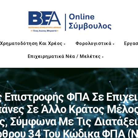
Χρηματοδότηση Και Χρέος
Φορολογιστικά
Εργασ
Επιχειρηματικά Νέα / Μελέτες
 Επιστροφής ΦΠΑ Σε Επιχει
άνες Σε Άλλο Κράτος Μέλος
ες, Σύμφωνα Με Τις Διατάξε
ρθρου 34 Του Κώδικα ΦΠΑ (ν