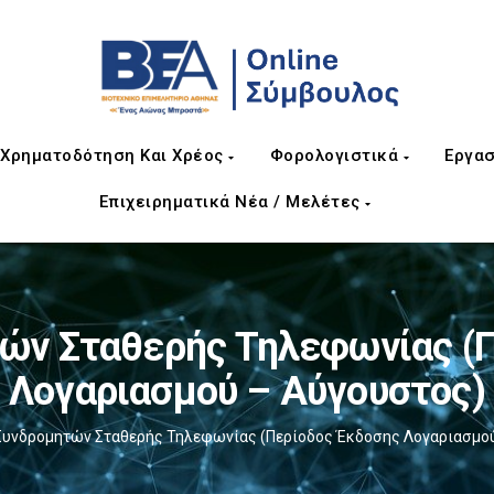
Χρηματοδότηση Και Χρέος
Φορολογιστικά
Εργασ
Επιχειρηματικά Νέα / Μελέτες
ών Σταθερής Τηλεφωνίας (
Λογαριασμού – Αύγουστος)
Συνδρομητών Σταθερής Τηλεφωνίας (Περίοδος Έκδοσης Λογαριασμού