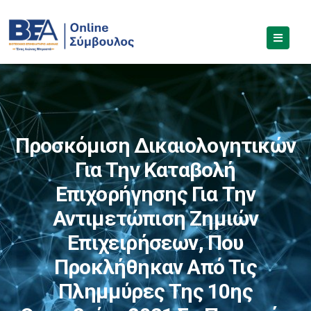
Προσκόμιση Δικαιολογητικών
Για Την Καταβολή
Επιχορήγησης Για Την
Αντιμετώπιση Ζημιών
Επιχειρήσεων, Που
Προκλήθηκαν Από Τις
Πλημμύρες Της 10ης